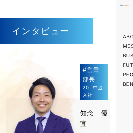
インタビュー
AB
ME
BUS
FU
#営業
PE
部長
BEN
20' 中途
入社
知念 優
宜