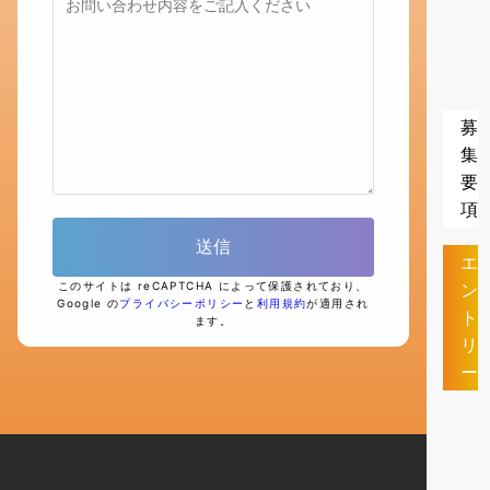
募
集
要
項
エ
ン
このサイトは reCAPTCHA によって保護されており、
Google の
プライバシーポリシー
と
利用規約
が適用され
ト
ます。
リ
ー